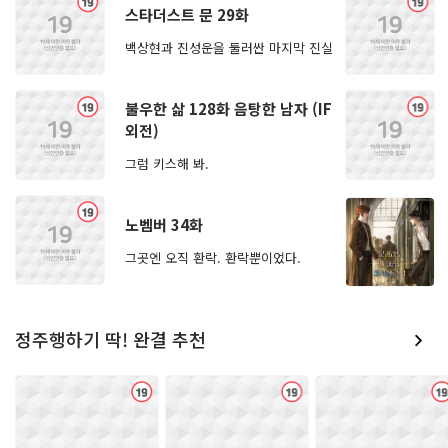
스타더스트 문 29화
백상현과 진성운을 둘러싼 마지막 진실
청
청
청
불우한 삶 128화 음탕한 남자 (IF
외전)
그럼 키스해 봐.
년
년
노벰버 34화
그곳엔 오직 환락. 환락뿐이었다.
년
정주행하기 딱! 완결 추천