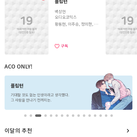
플립턴
백상언
오디오코믹스
황동현, 이주승, 정의한, 임
소
소
채빈, 장예나, 장태혁, 신온
유, 이창현, 김병현, 김주호,
김진아, 김두리
구독
ACO ONLY!
소
플립턴
기대할 것도 없는 인생이라고 생각했다.
그 사람을 만나기 전까지는.
소
소
이달의 추천