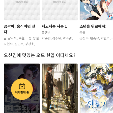
년
년
년
소년을 위로해줘!
꼼짝마, 움직이면 선
지고지순 시즌 1
다!
동물
플랜비
글 감자독, 수혈 그림 향설
강성우, 민승우, 박민기, 이
박준형, 정주원, 박주광, 최
우리, 류지아, 김단, 최현식,
현수, 김연우, 권도일, 황동
소
소
소
최현수, 김민주, 장성호, 최
최하리
현, 홍승효, 김다올, 김이안
승훈, 오민혁, 김보나, 박민
기
오신김에 맛있는 오드 한입 어떠세요?
관
관
청
청
관