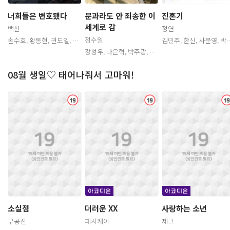
너희들은 변호됐다
문과라도 안 죄송한 이
진혼기
세계로 감
백산
정연
정수읠
손수호, 황동현, 권도일, 조
김민주, 한신, 사문영, 박민
민수, 이규창, 윤은서, 문유
기, 박요한, 서반석, 홍후백,
강성우, 나은혁, 박주광, 장
정, 김현수, 정의한, 임진응,
장서화, 임채빈, 권성혁, 이
예나, 원에스더, 유영, 박시
전병하, 이상준, 신경선, 박
현, 김채하, 송기원, 강새봄,
윤, 김연우, 임진응, 박노식,
신희, 곽윤상, 신우철, 지병
김예령, 유혜지, 유영, 김두
관
관
08월 생일♡ 태어나줘서 고마워!
홍승효, 강시현, 김두리, 정
문, 장미, 이슬, 임의주, 김윤
리, 강시현, 황동현, 정혜원,
의택, 류승곤, 이규창, 박준
채, 신나리
장채연, 김서현, 임윤선, 이
형, 박민기, 김보나, 손수호,
달래, 이주승, 임의주, 나은
이동훈, 이주승, 이명호
혁, 김종엽, 방연지
년
소실점
더러운 XX
사랑하는 소년
무공진
페시케이
제크