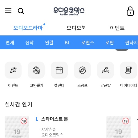
오디오드라마
오디오북
이벤트
연재
신작
완결
BL
로맨스
로판
판타지
4
/
6
메
인
비
이벤트
코인뽑기
캘린더
스탬프
당근밭
마이데이터
주
얼
실시간 인기
이
벤
1
스타더스트 문
트
샤샤슈슈
오디오코믹스