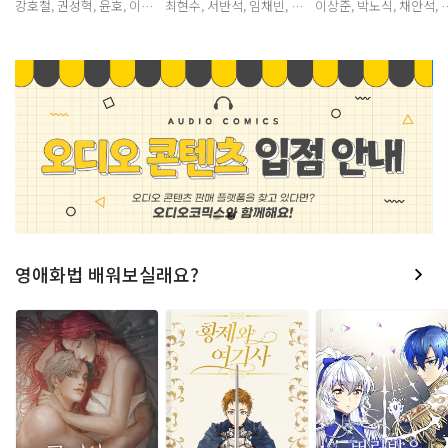
강호철, 권성혁, 윤호, 이재
최현수, 서반석, 임채빈, 강
이상준, 박노식, 채안석, 박
범, 장희문, 이상운, 정혜원,
시현, 김율, 이현, 이민규, 박
성영, 최현식, 홍후백, 김윤
정유미, 서다혜, 신경선
시윤, 박성영, 황동현, 정의
채, 박시윤, 강새봄, 
택
소
소
소
관
관
관
청
청
청
영애화법 배워보실래요?
년
년
년
람
람