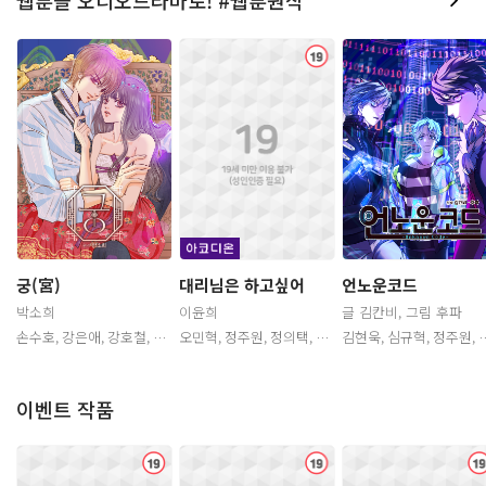
청
청
청
궁(宮)
언노운코드
대리님은 하고싶어
박소희
글 김칸비, 그림 후파
이윤희
관
관
관
손수호, 강은애, 강호철, 윤
김현욱, 심규혁, 정주원, 김
오민혁, 정주원, 정의택, 김
아영, 강시현, 이자영, 조경
도담, 강성우, 송하림, 김보
종엽, 김보나, 류지아, 조경
불
불
불
아, 장성호, 임채헌, 김현욱,
나, 서반석, 이주창, 이동훈,
아, 최결, 임채빈, 황해준, 박
박성영, 홍승효, 김다운, 서
이창민, 허예은
기욱, 김윤기, 나은혁, 김채
다혜, 유영, 김윤기
린, 김성화, 신나리, 유혜지
이벤트 작품
소
소
년
년
년