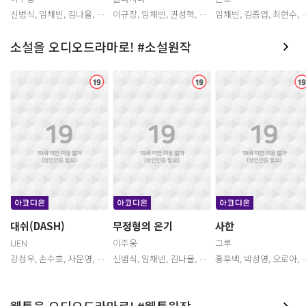
신범식, 임채빈, 김나율, 이
이규창, 임채빈, 권성혁, 이
임채빈, 김종엽, 최현수, 박
주승, 박이서, 정의한, 지병
동훈, 이새벽, 홍후백, 정혜
민기, 김보나
문, 장지민, 김예령
원, 나은혁, 임채헌, 이다슬,
불
불
이승행, 성예원, 박주광, 박
소설을 오디오드라마로! #소설원작
신희, 이상준, 박요한, 장성
호, 곽윤상
년
년
불
청
청
청
대쉬(DASH)
무정형의 온기
사한
불
불
IJEN
이주웅
그루
강성우, 손수호, 사문영, 서
신범식, 임채빈, 김나율, 이
홍후백, 박성영, 오로아, 송
반석, 이상준, 이민규, 박요
주승, 박이서, 정의한, 지병
기원, 김인형, 채지희, 권성
한, 신경선, 김희승, 정의한,
문, 장지민, 김예령
혁, 김다운, 김단
강시현, 오민혁, 원에스더,
김다운, 임채빈, 김윤채
람
웹툰을 오디오드라마로! #웹툰원작