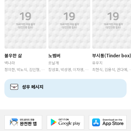
람
람
람
청
가
가
불우한 삶
노벰버
부시통(Tinder box
백나라
쏘날개
유우지
정의한, 박노식, 김인형, 김
장성호, 박성영, 이자영, 곽
최현식, 김용석, 권다예, 신
관
관
명준, 나은혁, 이슬, 최현식,
윤상, 나은혁, 황해준, 조민
나리, 손정민, 박성영, 이창
허예은, 오민혁, 이주승, 박
수, 김이안, 이슬, 전종건, 서
현, 신범식, 오건우, 김인형,
요한, 황동현, 김동현, 정의
정익, 김단, 최현수, 박준원
이도하, 이동윤, 임윤선, 박
진, 이현, 홍후백, 신범식, 최
송, 임의주, 권성혁, 박준모,
성우 메시지
가
결, 임채빈, 김주호, 선우현
김종엽, 이주승, 구지원, 홍
수, 장미, 김종엽, 정의택, 박
승효, 박준형, 황동현, 박민
의주, 박시윤, 이동윤, 임혁,
기, 임지연, 주예진, 
최낙윤, 장성호, 강새봄, 유
소
소
소
선일, 최현수, 박주광, 김병
현, 전종건, 장채연, 구지원,
송준, 이주봉, 강은애, 박준
모, 방연지
가
가