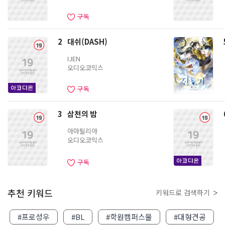
배
너
구독
2
대쉬(DASH)
IJEN
오디오코믹스
구독
3
삼천의 밤
아마릴리아
오디오코믹스
구독
추천 키워드
키워드로 검색하기
#프로성우
#BL
#학원캠퍼스물
#대형견공
청
청