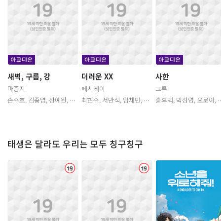
년
년
청소년관람불가
청소
소
청소년관람불가
청소
새벽, 구름, 강
더러운 XX
사한
마증지
페시케이
그루
손수호, 김종엽, 성예원, 권
최현수, 서반석, 임채빈, 강
홍후백, 박성영, 오로아, 송
선영, 이주승, 이달래, 장지
시현, 김율, 이현, 이민규, 박
기원, 김인형, 채지희, 권성
민, 김희승, 강새봄, 김인형
시윤, 박성영, 황동현, 정의
혁, 김다운, 김단
택
청소년관람불가
태생은 달라도 우리는 모두 칭구칭구
청
청
청