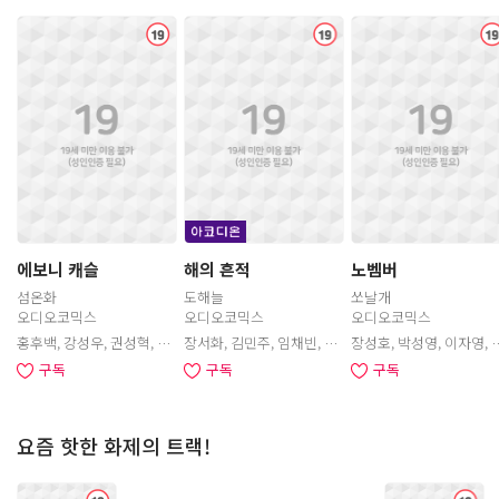
청
에보니 캐슬
해의 흔적
노벰버
섬온화
도해늘
쏘날개
오디오코믹스
오디오코믹스
오디오코믹스
홍후백, 강성우, 권성혁, 이
장서화, 김민주, 임채빈, 송
장성호, 박성영, 이자영, 곽
명희, 정의한, 이현준, 최승
하림, 김단, 박의주, 서원석,
윤상, 나은혁, 황해준, 조민
구독
구독
구독
훈, 김명준, 최현수, 이명호,
박기욱, 김다운, 원종준, 나
수, 김이안, 이슬, 전종건, 서
이미나, 장태혁, 박의주, 이
은혁, 서반석, 김채하, 강시
정익, 김단, 최현수, 
다슬, 허예은, 유선일, 전종
현, 임윤선, 곽윤상
소
소
소
건, 신우철, 김두리
요즘 핫한 화제의 트랙!