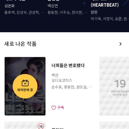
(HEARTBEAT)
섬온화
백상언
원랑
홍후백, 강성우, 권성혁, 이
황동현, 이주승, 정의한, 임
명희, 정의한, 이현준, 최승
채빈, 장예나, 장태혁, 신온
박기욱, 서정익, 송준, 원종
훈, 김명준, 최현수, 이명호,
유, 이창현, 김병현, 김주호,
준, 황해준, 김희승, 김다운,
이미나, 장태혁, 박의주, 이
김진아, 김두리
신우철, 정의택, 이동윤, 임
다슬, 허예은, 유선일, 전종
의주, 신나리, 이주봉, 유선
건, 신우철, 김두리
일, 양은한, 박준원, 임혁, 김
병현, 주예진
새로 나온 작품
너희들은 변호됐다
백산
청
청
청
오디오코믹스
손수호, 황동현, 권도일, 조
민수, 이규창, 윤은서, 문유
정, 김현수, 정의한, 임진응,
전병하, 이상준, 신경선, 박
신희, 곽윤상, 신우철, 지병
문, 장미, 이슬, 임의주, 김
구독
윤채, 신나리