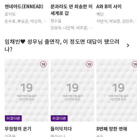
문과라도 안 죄송한 이
엔네아드(ENNEAD)
A와 B의 사이
세계로 감
모히또
해단
정수읠
손수호, 류승곤, 박신희, 이
서반석, 박요한, 김민주, 정
미나, 원에스더, 권성혁, 정
의진, 이주승, 신경선, 박주
강성우, 나은혁, 박주광, 장
혜원, 박민기, 임윤선, 석승
광, 손선영, 곽규미, 나은혁,
예나, 원에스더, 유영, 박시
훈, 문유정, 이달래, 이동훈,
송기원, 김진아, 양은한, 김
윤, 김연우, 임진응, 박노식,
오건우, 김두리, 이현, 이명
채린, 주예진, 손정민
임채빈♥️ 성우님 출연작, 이 정도면 대답이 됐으려
홍승효, 강시현, 김두리, 정
호, 임진응, 김단, 이창현, 최
의택, 류승곤, 이규창, 박준
현수, 박준형, 곽윤상, 박준
나?
형, 박민기, 김보나, 손수호,
원
이동훈, 이주승, 이명호
년
년
년
람
람
람
청
청
소
소
소
관
관
관
무정형의 온기
들이닥치다
8번째 망한 연애
이주웅
클라시나
손도