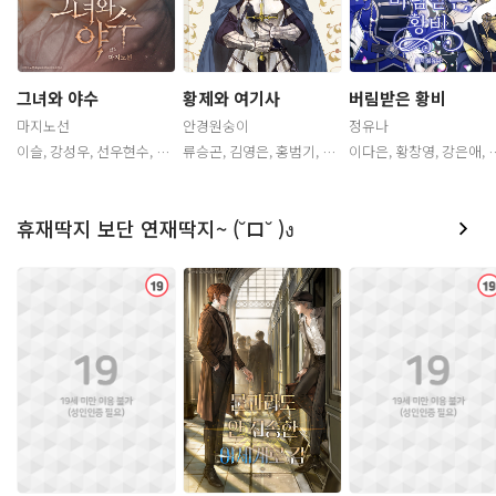
소
소
그녀와 야수
황제와 여기사
버림받은 황비
람
마지노선
안경원숭이
정유나
이슬, 강성우, 선우현수, 백
류승곤, 김영은, 홍범기, 최
이다은, 황창영, 강은애, 최
승철, 김민주, 박성영, 김두
낙윤, 디도, 이슬, 이상운, 오
승훈, 홍범기, 박노식, 장성
리, 이다슬, 김보나, 채안석
민혁, 백성식, 강시현, 김채
호, 이아름, 이경태, 선우현
하
수, 유영
휴재딱지 보단 연재딱지~ (˘ロ˘ )ง
람
람
관