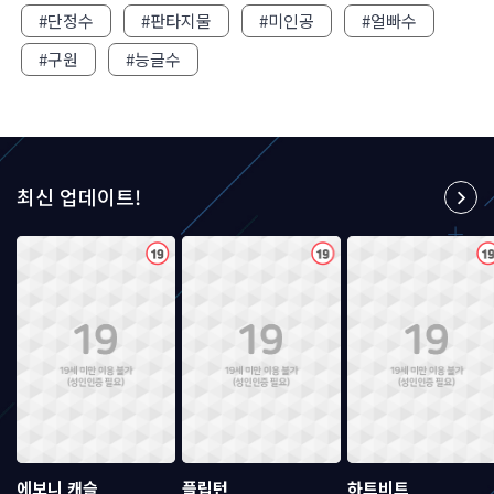
#단정수
#판타지물
#미인공
#얼빠수
#구원
#능글수
청
최신 업데이트!
청
청
에보니 캐슬
플립턴
하트비트