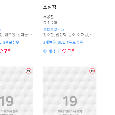
소실점
무공진
총 142화
스
오디오코믹스
강호철, 권성혁, 윤호, 이재범, 장
민승우, 정의한, 김채하, 조경이
희문, 이상운, 정혜원, 정유미, 서
L
#
프로성우
#
재벌공
#
BL
#
프로성우
다혜, 신경선
딩공
#
오해착각
#
허보라
#
스폰서
#
계약관계
구독
구독
재생
장물
#
순정수
#
존댓말공
#
도망수
#
삽질물
(플
청
청
약관계
#
스포츠
#
시리어스물
#
정치사회재벌
레
달물
#
현대물
#
냉혈공
#
현대물
#
연예계
이
진수
#
외유내강수
#
집착공
#
강공
#
다정공
어
미남공
#
삽질물
#
무심수
#
외유내강수
#
미인수
열
테로공
#
집착공
#
후회공
기)
랑꾼공
#
츤데레공