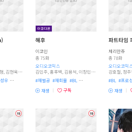
)
해후
파트타임 
이코인
체리만쥬
소
소
총 75화
총 78화
오디오코믹스
오디오코믹
김민주, 홍후백, 김용석, 이창민,
강호철, 정주원, 강성우, 나은혁,
정의한, 백선우, 김예림, 김유림
김진홍, 석승훈, 김도희, 이다은,
성우
#
재벌공
#
재회물
#
BL
#
BL
#
프로
박민기, 이은조, 김아롱, 김다운
유영, 성예원, 신경선, 김주호, 박
미인공
#
프로성우
#
짝사랑공
#
현대물
#
오해착각
#
의주
구독
재생
재생
다정수
#
다정공
#
연하공
#
연상수
#
친구>연인
(플
(플
청
청
전문직물
#
아코디온
#
까칠수
#
다정수
#
강수
#
얼빠
레
레
#
허당수
#
츤데레공
#
집착공
#
학원캠퍼스
이
이
#
상처공
#
할리킹
#
절륜공
#
코믹개그물
어
어
#
소심수
#
계약관계
#
잔망수
#
적극수
열
열
#
사랑꾼공
#
헌신수
#
헌신공
기)
기)
#
순정수
#
도망수
#
미인수
#
순정공
#
단정수
#
상처수