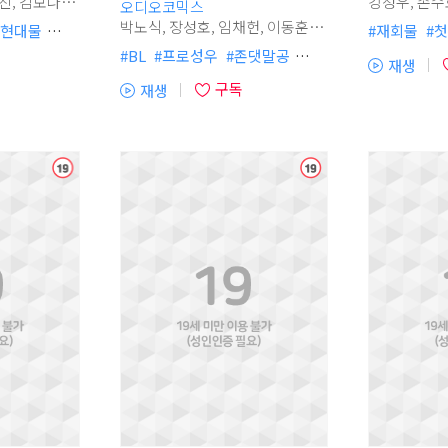
강성우, 손수호, 사문영, 서반석,
오디오코믹스
이상준, 이민규, 박요한, 신경선,
박노식, 장성호, 임채헌, 이동훈,
현대물
#
재회물
#
첫
김희승, 정의한, 강시현, 오민혁,
신경선, 홍후백, 이진무, 김연우,
무심수
#
프로성우
#
#
BL
#
프로성우
#
존댓말공
이자영, 석승훈, 김민주
재생
단정수
#
존댓말공
#
#
무심수
#
짝사랑수
#
허보라
(플
청
청
일상물
#
짝사랑공
#
구독
재생
#
현대물
#
다정공
#
절륜공
레
(플
#
달달물
#
전문직물
#
#
외유내강수
#
애절물
#
외국인
이
레
스물
#
아코디온
#
#
서브공있음
어
이
#
현대물
#
스
열
어
#
임신수
기)
열
기)