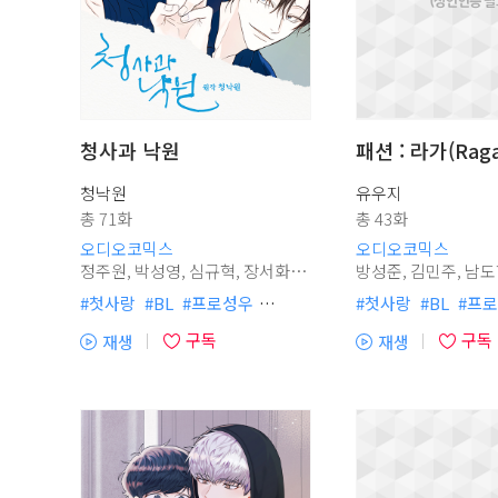
청사과 낙원
패션 : 라가(Raga
청낙원
유우지
소
총 71화
총 43화
오디오코믹스
오디오코믹스
정주원, 박성영, 심규혁, 장서화,
방성준, 김민주, 남도형, 김현욱,
정의진, 김가령, 송하림, 김용석,
박상훈, 강성우, 이상준, 이주승,
#
첫사랑
#
BL
#
프로성우
#
첫사랑
#
BL
#
프로
최결, 장지민, 이슬, 홍승효, 이동
#
미인수
#
학원캠퍼스물
#
허보라
#
현대물
#
훈, 이주승, 황동현, 임채빈, , 송기
구독
구독
재생
재생
#
현대물
#
짝사랑수
#
다정공
#
까칠공
#
상처공
#
(플
(플
원
#
헌신수
#
능력수
#
레
레
#
외국인
이
이
어
어
열
열
기)
기)