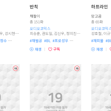
반칙
하프라인
채팔이
망고곰
총 151화
총 65화
오디오코믹스
오디오코믹
최승훈, 권도일, 김신우, 정의진,
강호철, 이규창, 임주완, 김다올,
박시윤, 손선영, 이민규, 김주호
강시현, 정주원, 이원찬, 임진응,
정수
#
재벌공
#
BL
#
프로성우
#
재회물
#
B
조경아, 강호철, 이우리, 김훤, 정
수
#
성장물
#
능력수
#
허보라
#
시리어스물
#
상처공
#
초
해은, 박의주, 이현
구독
재생
재생
#
존댓말공
#
현대물
#
강공
#
집착공
#
다정수
#
성
(플
(플
청
청
랑수
#
냉혈공
#
무심수
#
배틀연애
#
능글공
#
계
레
레
집착공
#
미인수
#
애증
#
정치사회재벌
#
허보라
#
달
이
이
현대물
#
신분차이
#
다정공
#
순
어
어
#
사내연애
#
짝사랑수
#
열
열
#
원나잇
#
헤
기)
기)
#
후회공
#
사