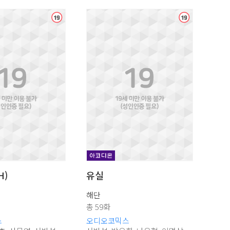
H)
유실
해단
총 59화
스
오디오코믹스