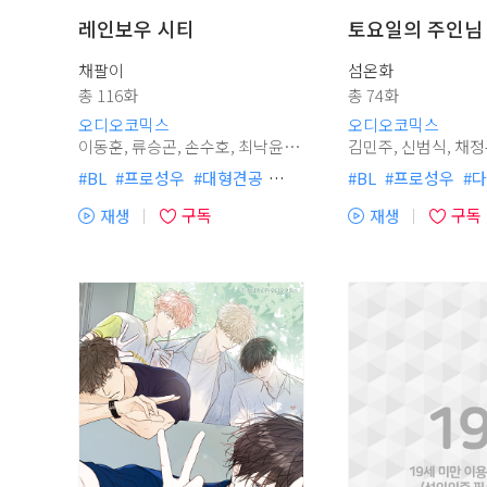
레인보우 시티
토요일의 주인님
채팔이
섬온화
총 116화
총 74화
오디오코믹스
오디오코믹스
이동훈, 류승곤, 손수호, 최낙윤,
김민주, 신범식, 채정우, 강시현,
김율, 사문영, 김현수, 전상조, 임
#
BL
#
프로성우
#
대형견공
#
BL
#
프로성우
#
다
진응, 서반석, 이현, 송대선, 김두
#
강공
#
단정수
#
병약수
#
상처수
#
외유내강
리, 임의주, 석승훈
구독
구독
재생
재생
#
미남공
#
허보라
#
사랑꾼공
#
허보라
#
계약관계
(플
(플
청
#
순정공
#
헌신공
#
사건물
#
시리어스물
#
짝사
레
레
#
미인수
#
다정공
#
외유내강수
#
냉혈공
#
절륜공
#
이
이
#
집착공
#
헌신수
#
연하공
#
단정수
#
소심수
#
어
어
#
무심수
#
애절물
#
SF미래
#
하드코어
#
리맨물
열
열
#
연상수
#
능력수
#
능글공
#
강공
#
능욕공
기)
기)