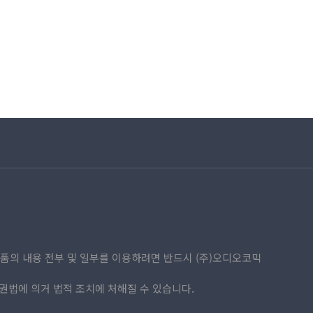
강수
#
까칠수
#
계략수
#
능글공
이
어
열
기)
년
년
품의 내용 전부 및 일부를 이용하려면 반드시 (주)오디오코믹
권법에 의거 법적 조치에 처해질 수 있습니다.
소
소