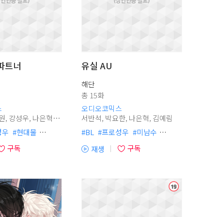
파트너
유실 AU
해단
소
소
총 15화
스
오디오코믹스
서반석, 박요한, 나은혁, 김예림
성우
#
현대물
#
BL
#
프로성우
#
미남수
배틀연애
#
미인공
#
존댓말공
#
연상수
#
까칠수
구독
구독
재생
#
까칠공
#
까칠수
#
울보공
#
헌신공
#
다정공
(플
청
청
수
#
허보라
#
미인공
#
집착공
#
현대물
레
물
#
일상물
#
강수
#
순정공
#
임신수
이
#
헤테로공
#
연하공
#
육아물
#
사랑꾼공
어
열
기)