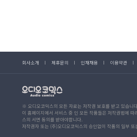
#
다정공
#
미남공
#
순정공
#
조직암흑가
#
배틀
이
이
#
다정수
#
순진수
#
명랑수
#
외국인
#
전문직물
어
어
열
열
기)
기)
회사소개
제휴문의
인재채용
이용약관
년
※ 오디오코믹스의 모든 자료는 저작권 보호를 받고 있습니다
이 홈페이지에서 서비스 중 인 모든 작품들은 저작권법에 따
스의 서면 동의를 받아야합니다.
저작권자 또는 (주)오디오코믹스의 승인없이 작품의 일부 또는