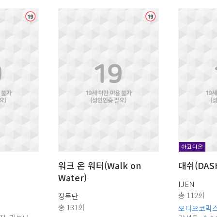
워크 온 워터(Walk on
대쉬(DAS
Water)
IJEN
총 112화
장목단
총 131화
오디오코믹