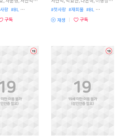
서반석, 박요한, 나은혁, 이명상,
손선영, 곽규미, 강새봄, 유영, 김
사랑
#
BL
#
첫사랑
#
재회물
#
BL
진홍
연상수
#
다정수
#
프로성우
#
집착공
#
다정공
원에스더, 김다운, 임채빈, 김윤채
구독
구독
재생
연하공
#
까칠공
#
강수
#
까칠수
#
연상수
#
구원
(플
청
청
순정공
#
츤데레공
#
미남수
#
연하공
#
미인공
레
동거배우자
#
아코디온
#
헌신공
#
사랑꾼공
이
오메가버스
#
순정공
#
상처공
#
존댓말공
어
포츠
#
나이차이
#
애증
#
현대물
#
울보공
열
기)