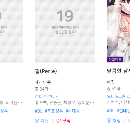
달콤한 남
펄(Perle)
해진
체리만쥬
총 52화
총 24화
소
소
오디오코믹
오디오코믹스
신범식, 이상운, 윤동기, 홍후백,
홍후백, 류승곤, 채정우, 장희문,
김민주, 이창민, 강호철, 윤은서,
이아름, 장미, 임주완
#
BL
#
현대
성우
#
BL
#
프로성우
#
시대물
#
순정공
#
무
집착공
#
서양풍
#
허보라
#
존댓말공
구독
재생
재생
#
츤데레수
#
코디온
#
미인수
#
다정공
#
연상수
(플
(플
청
청
#
소꿉친구
#
#
할리킹
#
유혹수
#
신분차이
#
무심공
레
레