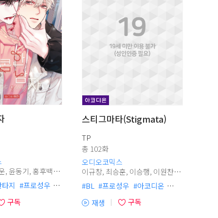
자
스티그마타(Stigmata)
TP
총 102화
소
소
스
오디오코믹스
이규창, 최승훈, 이승행, 이원찬,
서반석, 이현, 임진응, 김다올, 이
판타지
#
프로성우
#
BL
#
프로성우
#
아코디온
변혜숙, 이다슬, 채안석
명희, 장예나, 강시현, 김명준
심수
#
다정공
#
정치사회재벌
#
서양풍
구독
구독
재생
아코디온
#
현대물
#
회귀물
#
시대물
#
미인공
(플
청
친구>연인
#
존댓말공
#
계략공
#
미인수
레