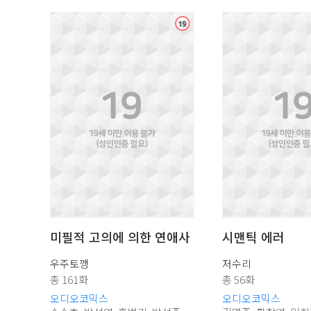
미필적 고의에 의한 연애사
시맨틱 에러
우주토깽
저수리
총 161화
총 56화
오디오코믹스
오디오코믹스