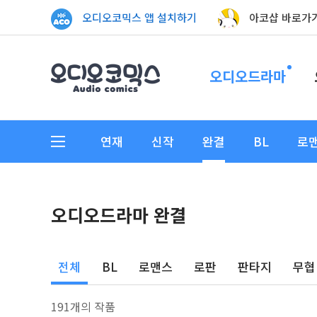
오디오코믹스 앱 설치하기
아코샵 바로가
오디오드라마
연재
신작
완결
BL
로
오디오드라마 완결
전체
BL
로맨스
로판
판타지
무협
191개의 작품