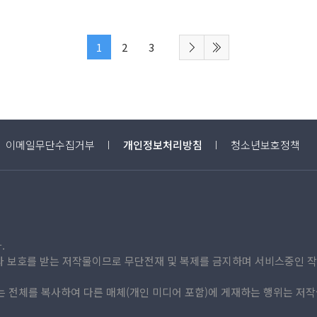
#
인외존재
#
연애
#
시리어스물
#
계약관계
이
이
#
애절물
#
능글수
#
왕족귀족
어
어
#
공시점
열
열
1
2
3
기)
기)
이메일무단수집거부
개인정보처리방침
청소년보호정책
년
년
.
라 보호를 받는 저작물이므로 무단전재 및 복제를 금지하며 서비스중인 작
 전체를 복사하여 다른 매체(개인 미디어 포함)에 게재하는 행위는 저작
소
소