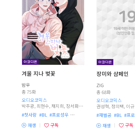
겨울 지나 벚꽃
장미와 샴페인
밤우
ZIG
총 75화
총 68화
소
오디오코믹스
오디오코믹스
박주광, 최현수, 채지희, 장서화,
권성혁, 정의택, 이규창, 최낙윤,
이승행, 박요한, 최결, 강새봄, 민
최현수, 임진응, 정혜원, 임혁, 장
#
첫사랑
#
BL
#
프로성우
#
재벌공
#
BL
#
프로
아
성호, 박시윤, 오민혁
#
소꿉친구
#
아코디온
#
현대물
#
사건물
#
구독
구독
재생
재생
#
학원캠퍼스물
#
친구>연인
#
광공
#
절륜공
#
아
(플
(플
#
단정수
#
미인수
#
사랑꾼공
#
츤데레수
#
능력수
레
레