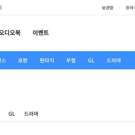
기
보관함
장바
오디오북
이벤트
맨스
로판
판타지
무협
GL
드라마
GL
드라마