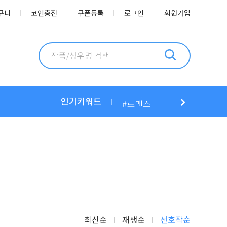
구니
코인충전
쿠폰등록
로그인
회원가입
작
품
및
성
인기
키워드
#
로맨스
키
우
#
프로성우
워
명
드
#
BL
입
로
#
낭독드라마
력
검
#
아코디온
색
#
ACO오디오북
하
#
다정공
기
#
문학
#
미인수
#
현대물
최신순
재생순
선호작순