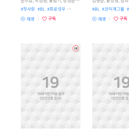
손수호, 박성영, 홍범기, 방성준,
김명준, 황창영, 임희진, 김보나,
신경선, 윤아영, 이승행, 이진무,
박주광, 이창민
#
첫사랑
#
BL
#
프로성우
#
BL
#
코믹개그물
#
홍승효, 서정익, 서다혜, 박고운,
#
허보라
#
현대물
#
연상공
#
능글공
#
집착공
#
박시윤, 조경아, 송하림, 오민혁,
구독
구독
재생
재생
#
오해착각
#
연예계
#
능욕공
#
능력수
#
미남수
#
(플
(플
청
이창민, 박주광
#
미남공
#
개아가공
#
다정수
#
초딩공
#
미남공
#
레
레
#
순진수
#
연하수
#
소심수
#
까칠수
#
배틀연애
이
이
#
울보수
#
짝사랑수
#
헤테로공
#
연상공
#
학원캠퍼
어
어
열
열
기)
기)